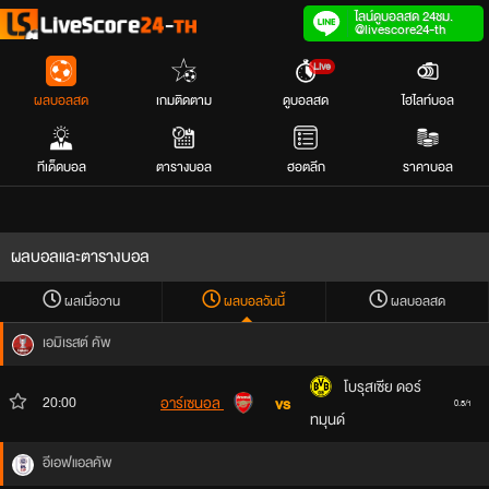
Skip
ไลน์ดูบอลสด 24ชม.
@livescore24-th
to
Live
content
ผลบอลสด
เกมติดตาม
ดูบอลสด
ไฮไลท์บอล
ทีเด็ดบอล
ตารางบอล
ฮอตลีก
ราคาบอล
ผลบอลและตารางบอล
ผลเมื่อวาน
ผลบอลวันนี้
ผลบอลสด
เอมิเรสต์ คัพ
โบรุสเซีย ดอร์
20:00
อาร์เซนอล
vs
0.5/1
ทมุนด์
อีเอฟแอลคัพ