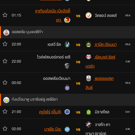
จาเกียลโลเนีย เบียลีสต็
01:15
vs
วิดซอว์ ลอดส์
0/0.5
อก
ออสเตรีย บุนเดสลีก้า
22:00
เอสวี รีด
vs
ราปิด เวียนนา
0/0.5
โวล์ฟสเบอร์เกอร์ เอซี
เร้ดบูลล์ ซัลซ์
22:00
vs
0.50
บวร์ก
ออสเตรียเวียนนา
แอลเอเอสเค
00:00
vs
0/0.5
ลินซ์
กังเปโอนาตู บราซีเลย์รู แซรียีอา
21:00
ครูไซโร่ (เอ็มจี)
vs
มิราสโซล
0.5/1
วาสโก ดา
02:00
บาเฮีย บีเอ
vs
0.50
กามา (อาร์เจ)