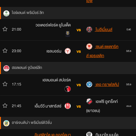
เอฟ
ไอร์แลนด์ พรีเมียร์ ลิก
วอเตอร์ฟอร์ด ยูไนเต็ด
21:00
vs
โบฮีเมี่ยนส์
0.50
เซนต์ แพตทริค
23:00
เชลบอร์น
vs
0/0.5
ส์ แอธเลติก
ฮอลแลนด์ จูปิแลร์ลีก
เฮลมอนด์ สปอร์ต
17:15
vs
เดอ กราฟสคัป
0/0.5
เอฟซี อูเทร็คท์
21:45
เอ็มวีวี มาสทริสช์
vs
เสมอ
(เยาวชน)
อาร์เจนติน่า พรีเมียร์ดิวิชั่น
อินสติทูโต เด คอลโดบา
กิมนาไซ เมนโด