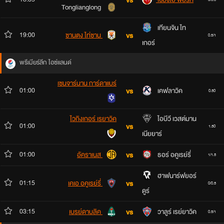
vs
Tonglianglong
เทียนจิน ไท
19:00
ซานตง ไท่ซาน
vs
0.5/1
เกอร์
พรีเมียร์ลีก ไอซ์แลนด์
เซนจาร์นาน การ์ดาแบร์
01:00
vs
เคฟลาวิค
0.50
ไวกิงเกอร์ เรยาวิค
ไอบีวี เวสต์มาน
01:00
vs
1.50
เนียยาร์
01:00
อัคราเนส
vs
ธอร์ อคูเรย์รี่
1/1.5
ฮาฟนาร์ฟยอร์
01:15
เคเอ อคูเรย์รี่
vs
0/0.5
ดูร์
03:15
เบรย์ดาบลิค
vs
วาลูร์ เรย์ยาวิค
0.5/1