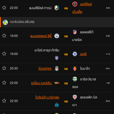
เชฟฟิลด์
22:00
แมนส์ฟิลด์ ทาวน์
vs
0.50
ยูไนเต็ด
กระชับมิตร (สโมสร)
แอตเลติโก้
18:00
แมนเชสเตอร์ ซิตี้
vs
0.50
มาดริด
ยะโฮร์ ดารุล ทักซิม
19:00
vs
เชลซี
1/1.5
20:30
ลิเวอร์พูล
vs
โมนาโก
0.5/1
อาริส ลิมาส
22:00
ยูเนี่ยน เบอร์ลิน
vs
1.50
ซอล
โอลิมปิก มาร์กเซย
แอธเลติก บิล
22:30
vs
0/0.5
เบา