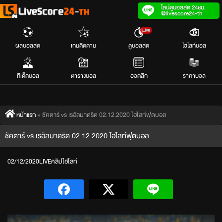
Skip
ไลน์ดูบอลสด 24ชม.
@livescore24-th
to
Live
content
ผลบอลสด
เกมติดตาม
ดูบอลสด
ไฮไลท์บอล
ทีเด็ดบอล
ตารางบอล
ฮอตลีก
ราคาบอล
หน้าแรก
»
ชัคตาร์ vs เรอัลมาดริด 02.12.2020 ไฮไลท์ฟุตบอล
ชัคตาร์ vs เรอัลมาดริด 02.12.2020 ไฮไลท์ฟุตบอล
02/12/2020
LIVE
คลิปไฮไลท์