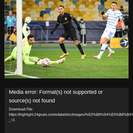
Video
Media error: Format(s) not supported or
Player
source(s) not found
Download File:
https://highlight.24goals.com/ufabet/src/images/%E0
_=1