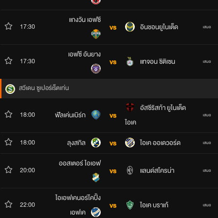
แกงวัน เอฟซี
17:30
vs
อินชอนยูไนเต็ด
เสมอ
เอฟซี อันยาง
17:30
vs
แทจอน ซิติเซน
เสมอ
สวีเดน ซูเปอร์เร็ตเท่น
อัสซีริสก้า ยูไนเต็ด
18:00
ฟัลเค่นเบิร์ก
vs
เสมอ
ไอเค
18:00
ลุงสกิล
vs
ไอเค ออเดวอร์ด
เสมอ
ออสเตอร์ ไอเอฟ
20:00
vs
แลนด์สโครน่า
เสมอ
ไอเอฟเคนอร์โคปิ้ง
22:00
vs
ไอเค บราเก้
เสมอ
เอฟเค