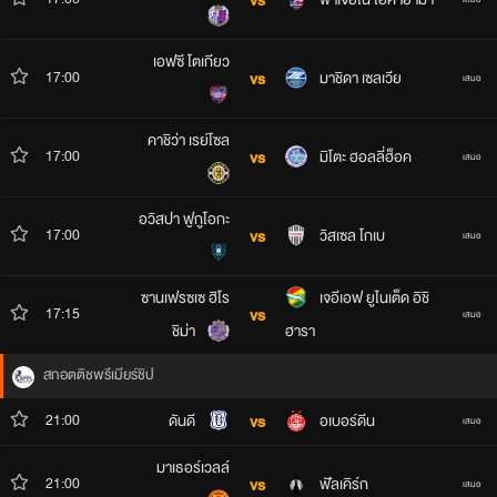
vs
เอฟซี โตเกียว
17:00
vs
มาชิดา เซลเวีย
เสมอ
คาชิว่า เรย์โซล
17:00
vs
มิโตะ ฮอลลี่ฮ็อค
เสมอ
อวิสปา ฟูกูโอกะ
17:00
vs
วิสเซล โกเบ
เสมอ
ซานเฟรซเซ ฮิโร
เจอีเอฟ ยูไนเต็ด อิชิ
17:15
vs
เสมอ
ชิม่า
ฮารา
สกอตติชพรีเมียร์ชิป
21:00
ดันดี
vs
อเบอร์ดีน
เสมอ
มาเธอร์เวลล์
21:00
vs
ฟัลเคิร์ก
เสมอ