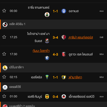
ราซิ่ง ซานตานเดร์
00:30
1-1
อลาเบส
เสมอ
เจลีก ดิวิชัน 1
โยโกฮาม่า เอฟ มา
17:25
3-4
คาชิม่า แอนท์เลอร์ส
0.50
รินอส
กัมบะ โอซาก้า
17:30
4-3
อูราวะ เรด ไดมอนส์
0/0.5
ปรีไมราลีกา
02:15
เอสโตริล
1-1
ฟามาลิเคา
0/0.5
เอเรอดีวีซี
01:00
เอสซี คัมบูร์
0-4
เอ็กเซลซิเออร์ เอสบีวี
เสมอ
บุนเดสลีก้า 2 เยอรมัน