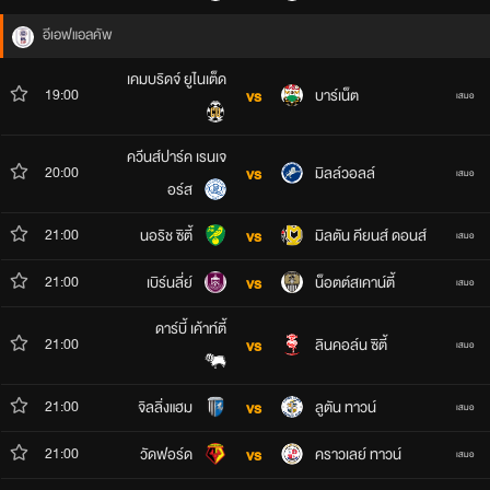
อีเอฟแอลคัพ
เคมบริดจ์ ยูไนเต็ด
19:00
vs
บาร์เน็ต
เสมอ
ควีนส์ปาร์ค เรนเจ
20:00
vs
มิลล์วอลล์
เสมอ
อร์ส
21:00
นอริช ซิตี้
vs
มิลตัน คียนส์ ดอนส์
เสมอ
21:00
เบิร์นลี่ย์
vs
น็อตต์สเคาน์ตี้
เสมอ
ดาร์บี้ เค้าท์ตี้
21:00
vs
ลินคอล์น ซิตี้
เสมอ
21:00
จิลลิ่งแฮม
vs
ลูตัน ทาวน์
เสมอ
21:00
วัดฟอร์ด
vs
คราวเลย์ ทาวน์
เสมอ