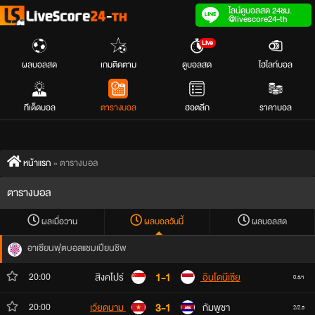
Skip
ไลน์ดูบอลสด 24ชม.
@livescore24-th
to
Live
content
ผลบอลสด
เกมติดตาม
ดูบอลสด
ไฮไลท์บอล
ทีเด็ดบอล
ตารางบอล
ฮอตลีก
ราคาบอล
หน้าแรก
»
ตารางบอล
ตารางบอล
ผลเมื่อวาน
ผลบอลวันนี้
ผลบอลสด
อาเซียนฟุตบอลแชมเปียนชิพ
20:00
สิงคโปร์
1-1
อินโดนีเซีย
0.5/1
20:00
เวียดนาม
3-1
กัมพูชา
2/2.5