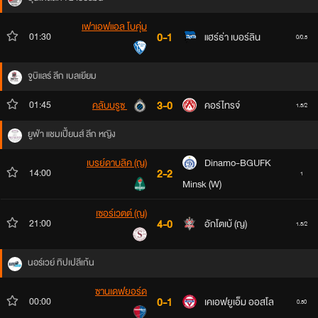
เฟาเอฟแอล โบคุ่ม
01:30
0-1
แฮร์ธ่า เบอร์ลิน
0/0.5
จูบิแลร์ ลีก เบลเยียม
01:45
คลับบรูซ
3-0
คอร์ไทรจ์
1.5/2
ยูฟ่า แชมเปี้ยนส์ ลีก หญิง
เบรย์ดาบลิค (ญ)
Dinamo-BGUFK
14:00
2-2
1
Minsk (W)
เซอร์เวตต์ (ญ)
21:00
4-0
อักโตเบ้ (ญ)
1.5/2
นอร์เวย์ ทิปเปลีเก้น
ซานเดฟยอร์ด
00:00
0-1
เคเอฟยูเอ็ม ออสโล
0.50