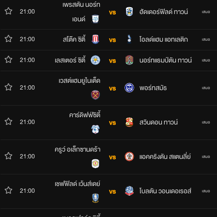
เพรสตัน นอร์ท
21:00
vs
ฮัดเดอร์ฟิลด์ ทาวน์
เสมอ
เอนด์
21:00
สโต๊ค ซิตี้
vs
โอลด์แฮม แอทเลติก
เสมอ
21:00
เลสเตอร์ ซิตี้
vs
นอร์ทแธมป์ตัน ทาวน์
เสมอ
เวสต์แฮมยูไนเต็ด
21:00
vs
พอร์ทสมัธ
เสมอ
คาร์ดิฟฟ์ซิตี้
21:00
vs
สวินดอน ทาวน์
เสมอ
ครูว์ อเล็กซานดร้า
21:00
vs
แอคคริงตัน สแตนลี่ย์
เสมอ
เชฟฟิลด์ เว้นส์เดย์
21:00
vs
โบลตัน วอนเดอเรอส์
เสมอ