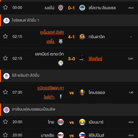
00:00
เบอโน่
0-1
สโลวาน ลิเบอเรช
เสมอ
ไอซ์แลนด์ ดิวิชั่น 1
ยูเอ็มเอฟ อัฟตู
02:15
4-1
กรินดาวิค
1
เลดิ้ง
เลคเนียร์ เรกยะวิก
02:15
3-0
ฟีลเคียร์
0.5/1
ชิลี พรีเมร่า ดิวิชั่น
ยูนิเวอร์ซิแดต คา
07:30
vs
โคเบรซอล
1.50
โตลิก้า
อาเซียนฟุตบอลแชมเปียนชิพ
20:00
ไทย
vs
เมียนมาร์
เสมอ
20:00
มาเลเซีย
vs
ฟิลิปปินส์
เสมอ