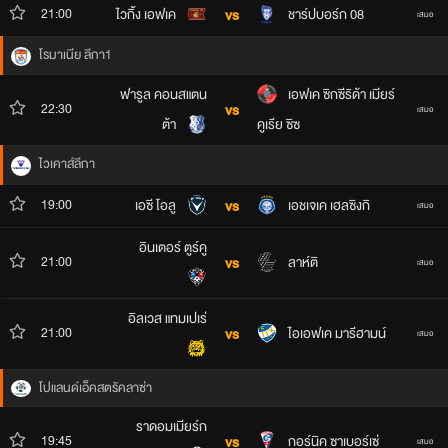
21:00
ไวกิ้ง เอฟเค
vs
ชาร์ปบอร์ก 08
เสมอ
โรมาเนีย ลีกา1
ฟารูล คอนสแตน
เอฟเค ซิกซีริด้า เมียร์
22:30
vs
เสมอ
ต้า
คูเรีย ซิซ
ไวเคาส์ลีกา
19:00
เอซี โอลู
vs
เอชเจเค เฮลซิงกิ
เสมอ
อินเตอร์ ตูร์คู
21:00
vs
ลาห์ติ
เสมอ
อิลเวส แทมเปเร่
21:00
vs
ไอเอฟเค มารีฮามน์
เสมอ
โปแลนด์เอ็คสตรัคลาซ่า
ราดอมเมียร์ก
19:45
vs
กอร์นิค ซาเบอร์เซ่
เสมอ