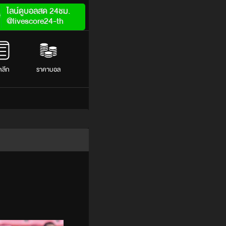
ไลน์ดูบอลสด 24ชม.
@livescore24-th
ลีก
ราคาบอล