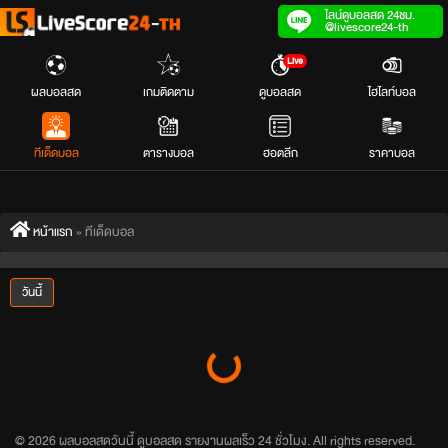
Skip
ไลน์ดูบอลสด 24ชม.
@livescore24-th
to
Live
content
ผลบอลสด
เกมติดตาม
ดูบอลสด
ไฮไลท์บอล
ทีเด็ดบอล
ตารางบอล
ฮอตลีก
ราคาบอล
หน้าแรก
»
ทีเด็ดบอล
วันนี้
© 2026 ผลบอลสดวันนี้ ดูบอลสด รายงานผลเร็ว 24 ชั่วโมง. All rights reserved.