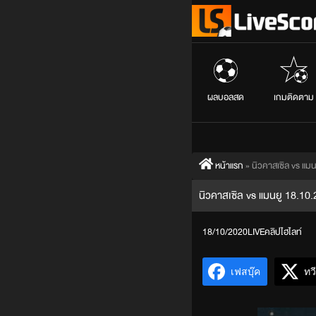
Skip
to
content
ผลบอลสด
เกมติดตาม
หน้าแรก
»
นิวคาสเซิล vs แม
นิวคาสเซิล vs แมนยู 18.10
18/10/2020
LIVE
คลิปไฮไลท์
เฟสบุ๊ค
ทว