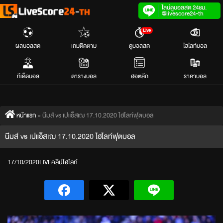
Skip
ไลน์ดูบอลสด 24ชม.
@livescore24-th
to
Live
content
ผลบอลสด
เกมติดตาม
ดูบอลสด
ไฮไลท์บอล
ทีเด็ดบอล
ตารางบอล
ฮอตลีก
ราคาบอล
หน้าแรก
»
นีมส์ vs เปแอ็สเฌ 17.10.2020 ไฮไลท์ฟุตบอล
นีมส์ vs เปแอ็สเฌ 17.10.2020 ไฮไลท์ฟุตบอล
17/10/2020
LIVE
คลิปไฮไลท์