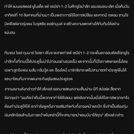
ทำให้ แมนเชสเตอร์ ยูไนเต็ด แพ้ เซเบีย่า 1-2 ในศึกยูโรปาลีก รอบรองชนะเลิศ เมื่อคืนวัน
อาทิตย์ที่ 16 สิงหาคมที่ผ่านมา เป็นเพราะการใช้โอกาสเปลือง และหากมี เจดอน ซานโช่
มิดฟิลด์ดาวรุ่งของ โบรุสเซีย ดอร์ทมุนด์ จะสร้างความแตกต่างให้กับทีมได้อย่าง
แน่นอน
ทีมของ โอเล่ กุนนาร์ โซลชา เพิ่งจะพลาดท่าแพ้ เซบีย่า 1-2 กระเด็นตกรอบตัดเชือกยูโร
ปาลีกทั้งที่เกมนี้ได้ประตูขึ้นนำไปก่อนอย่างรวดเร็ว และจากนั้นก็มีโอกาสหลายครั้งโดย
เฉพาะลูกยิงของ เมสัน กรีนวู้ด และ อ็องโตนี่ มาร์กซิยาล แต่ไม่สามารถทำประตูเพิ่มได้
และมาโดนทีมจากแดนกระทิงดุยิงสองประตูรวด
จากผลงานดังกล่าวทำให้ สโคลส์ ออกมาแสดงความเห็นผ่าน บีที สปอร์ต สื่อจาก
อังกฤษว่า “ผมคิดว่าคืนนี้พวกเขาทำได้ดีเลยนะ แต่หลังจากนั้นเมื่อได้โอกาสพวกเขาจึง
ต้องทำประตูให้ได้ เรากำลังพูดถึงการเสริมทัพกับทั้งกองหน้าและปีก ซึ่งจำเป็นต้องทุ่ม
เงินหลักร้อยล้านในการคว้าแข้งเหล่านี้ที่จะสามารถนำแชมป์มาให้คุณ” สโคลส์ กล่าว