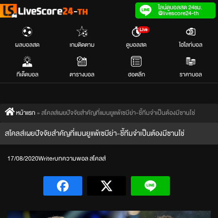
Skip
ไลน์ดูบอลสด 24ชม.
@livescore24-th
to
Live
content
ผลบอลสด
เกมติดตาม
ดูบอลสด
ไฮไลท์บอล
ทีเด็ดบอล
ตารางบอล
ฮอตลีก
ราคาบอล
หน้าแรก
»
สโคลส์เผยปัจจัยสำคัญที่แมนยูแพ้เซบีย่า-ชี้ทีมจำเป็นต้องมีซานโช่
สโคลส์เผยปัจจัยสำคัญที่แมนยูแพ้เซบีย่า-ชี้ทีมจำเป็นต้องมีซานโช่
17/08/2020
Writer
บทความ
พอล สโคลส์