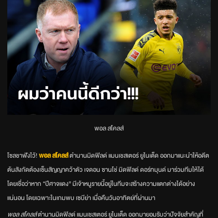
พอล สโคลส์
โซลชาฟังไว้!
พอล สโคลส์
ตำนานมิดฟิลด์ แมนเชสเตอร์ ยูไนเต็ด ออกมาแนะนำให้อดีต
ต้นสังกัดต้องเซ็นสัญญาคว้าตัว เจดอน ซานโช่ มิดฟิลด์ ดอร์ทมุนด์ มาร่วมทีมให้ได้
โดยเชื่อว่าหาก “ปีศาจแดง” มีเจ้าหนูรายนี้อยู่ในทีมจะสร้างความแตกต่างได้อย่าง
แน่นอน โดยเฉพาะในเกมพบ เซบีย่า เมื่อคืนวันอาทิตย์ที่ผ่านมา
พอล สโคลส์
ตำนานมิดฟิลด์ แมนเชสเตอร์ ยูไนเต็ด ออกมายอมรับว่าปัจจัยสำคัญที่