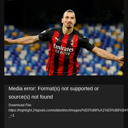
Video
Media error: Format(s) not supported or
Player
source(s) not found
Download File:
https://highlight.24goals.com/ufabet/src/images/%E0%B
_=1