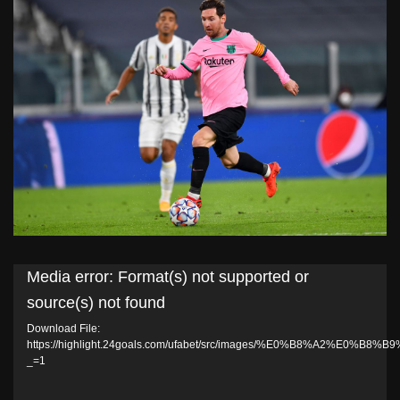
Video
Media error: Format(s) not supported or
Player
source(s) not found
Download File:
https://highlight.24goals.com/ufabet/src/images/%E0%
_=1