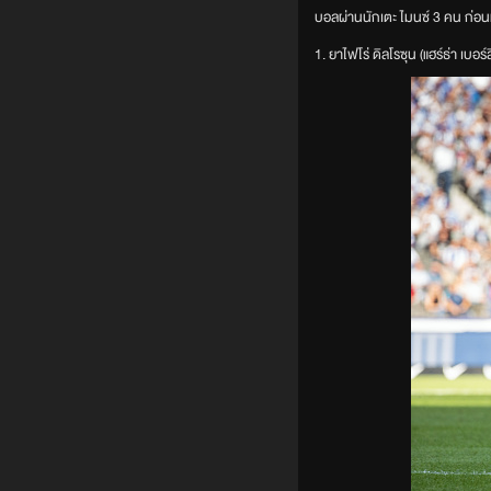
บอลผ่านนักเตะ ไมนซ์ 3 คน ก่อน
1. ยาไฟโร่ ดิลโรซุน (แฮร์ธ่า เบอ