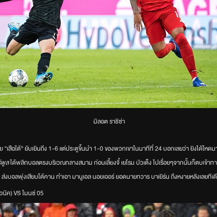
มิลอต ราชิซ่า
 “เสือใต้” ยับเยินถึง 1-6 แต่ประตูขึ้นนำ 1-0 ของพวกเขาในนาทีที่ 24 บอกเลยว่า ยิงได้โหดมาก
์พูล
ได้พลิกบอลตรงบริเวณกลางสนาม ก่อนเลี้ยงจี๋ เยโรม บัวเต็ง ไปเรื่อยๆจากนั้นก็ตบเข้า
่งบอลพุ่งเสียบใต้คาน ทำเอา มานูเอล นอยเออร์ ยอดนายทวาร บาเยิร์น ถึงหงายหลังเลยทีเด
มิวนิค) VS ไมนซ์ 05