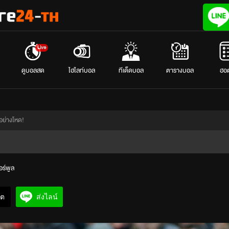
Live
ดูบอลสด
ไฮไลท์บอล
ทีเด็ดบอล
ตารางบอล
ฮอต
อย่างโหด!
อร์พูล
ีต
ส่งไลน์