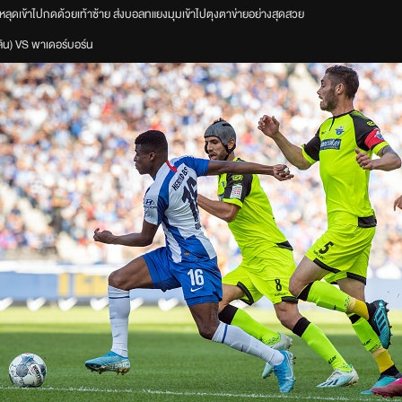
หลุดเข้าไปกดด้วยเท้าซ้าย ส่งบอลทแยงมุมเข้าไปตุงตาข่ายอย่างสุดสวย
ร์ลิน) VS พาเดอร์บอร์น