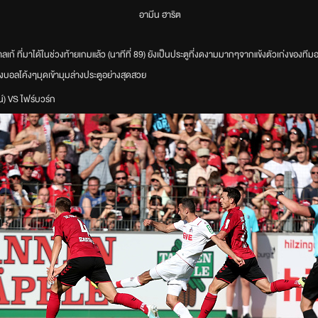
อามีน ฮาริต
ก้ ที่มาได้ในช่วงท้ายเกมแล้ว (นาทีที่ 89) ยังเป็นประตูที่งดงามมากๆจากแข้งตัวเก่งของทีมอ
่งบอลโค้งๆมุดเข้ามุมล่างประตูอย่างสุดสวย
น์) VS ไฟร์บวร์ก