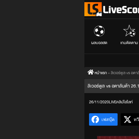
Skip
to
content
ผลบอลสด
เกมติดตาม
หน้าแรก
»
ลิเวอร์พูล vs อต
ลิเวอร์พูล vs อตาลันต้า 26
26/11/2020
LIVE
คลิปไฮไลท์
เฟสบุ๊ค
ทว