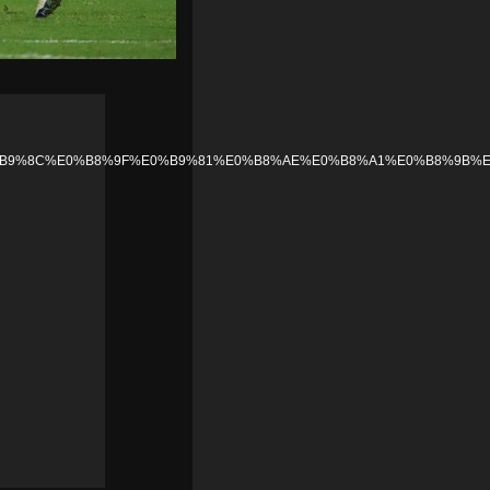
9%E0%B8%A5%E0%B9%8C%E0%B8%9F%E0%B9%81%E0%B8%AE%E0%B8%A1