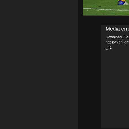
Video
Media erro
Player
Download File
https://h
_=1