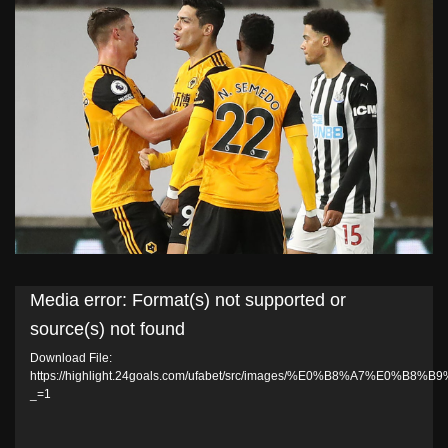
Video
Media error: Format(s) not supported or
Player
source(s) not found
Download File:
https://highlight.24goals.com/ufabet/src/images/%E0
_=1