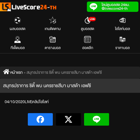
Skip
ไลน์ดูบอลสด 24ชม.
@livescore24-th
to
Live
content
ผลบอลสด
เกมติดตาม
ดูบอลสด
ไฮไลท์บอล
ทีเด็ดบอล
ตารางบอล
ฮอตลีก
ราคาบอล
หน้าแรก
»
สมุทรปราการ ซิตี้ พบ นครราชสีมา มาสด้า เอฟซี
สมุทรปราการ ซิตี้ พบ นครราชสีมา มาสด้า เอฟซี
04/10/2020
LIVE
คลิปไฮไลท์