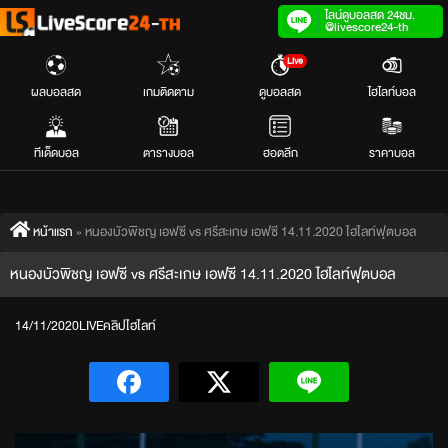
Skip
ไลน์ดูบอลสด 24ชม.
@livescore24-th
to
Live
content
ผลบอลสด
เกมติดตาม
ดูบอลสด
ไฮไลท์บอล
ทีเด็ดบอล
ตารางบอล
ฮอตลีก
ราคาบอล
หน้าแรก
»
หนองบัวพิชญ เอฟซี vs ศรีสะเกษ เอฟซี 14.11.2020 ไฮไลท์ฟุตบอล
หนองบัวพิชญ เอฟซี vs ศรีสะเกษ เอฟซี 14.11.2020 ไฮไลท์ฟุตบอล
14/11/2020
LIVE
คลิปไฮไลท์