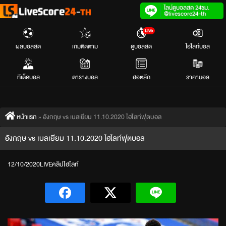
Skip
ไลน์ดูบอลสด 24ชม.
@livescore24-th
to
Live
content
ผลบอลสด
เกมติดตาม
ดูบอลสด
ไฮไลท์บอล
ทีเด็ดบอล
ตารางบอล
ฮอตลีก
ราคาบอล
หน้าแรก
»
อังกฤษ vs เบลเยียม 11.10.2020 ไฮไลท์ฟุตบอล
อังกฤษ vs เบลเยียม 11.10.2020 ไฮไลท์ฟุตบอล
12/10/2020
LIVE
คลิปไฮไลท์