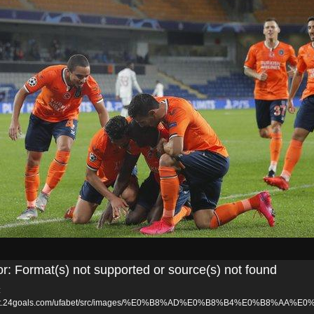
r: Format(s) not supported or source(s) not found
:
ghlight.24goals.com/ufabet/src/images/%E0%B8%AD%E0%B8%B4