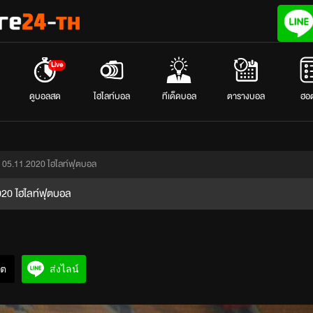
Live
ดูบอลสด
ไฮไลท์บอล
ทีเด็ดบอล
ตารางบอล
ฮอต
ยู 05.11.2020 ไฮไลท์ฟุตบอล
020 ไฮไลท์ฟุตบอล
ีต
ส่งไลน์