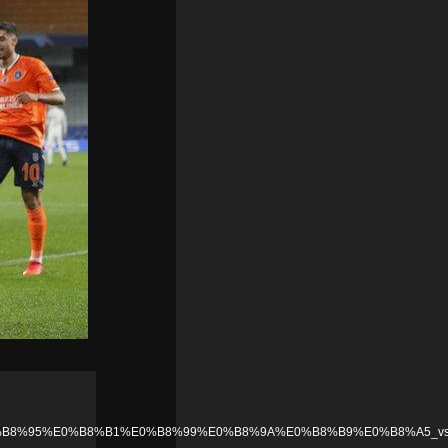
%E0%B8%AA%E0%B8%95%E0%B8%B1%E0%B8%99%E0%B8%9A%E0%B8%B9%E0