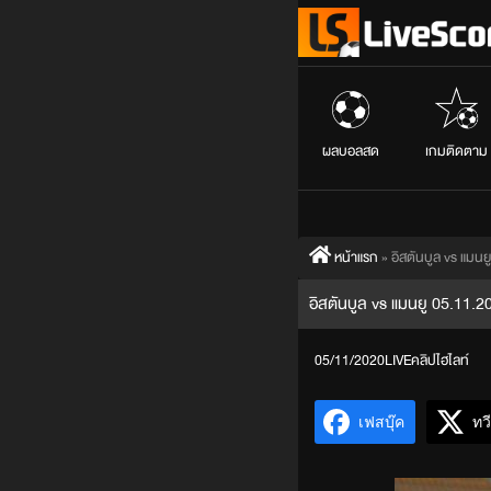
Skip
to
content
ผลบอลสด
เกมติดตาม
หน้าแรก
»
อิสตันบูล vs แมน
อิสตันบูล vs แมนยู 05.11.2
05/11/2020
LIVE
คลิปไฮไลท์
เฟสบุ๊ค
ทว