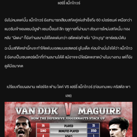
แฮร์รี่ แม็กไกวร์
ยังไม่หมดแค่นั้น แม็กไกวร์ ยังสามารถเสียบสกัดคู่แข่งสำเร็จถึง 60 เปอร์เซนต์ เหนือกว่า
แนวรับเจ้าของแชมป์ยูฟ่า แชมเปี้ยนส์ ลีก ฤดูกาลที่ผ่านมา ส่วนการโหม่งสกัดนั้น กอง
หลัง “ผีแดง” ก็ยังทำผลงานได้โดดเด่นกว่า อดีตพ่อค้าแข้ง “นักบุญ” เซาธ์แฮมป์ตัน
ฉะนั้นสถิติเหล่านี้คงจะทำให้แฟนบอลแมนเชสเตอร์ ยูไนเต็ด ค่อนข้างมั่นใจได้ว่า แม็กไกว
ร์ ยังคงเป็นเซนเตอร์แบ็กที่ทำผลงานได้ดี แม้อาจจะมีข้อผิดพลาดบ้างในบางเกม แต่ก็ยัง
ดูดีมีอนาคต
เปรียบเทียบผลงาน เฟอร์จิล ฟาน ไดค์ VS แฮร์รี่ แม็กไกวร์ (ก่อนเกมพบ คริสตัล พา
เลซ)