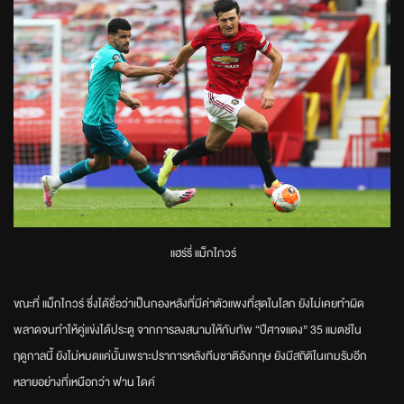
แฮร์รี่ แม็กไกวร์
ขณะที่ แม็กไกวร์ ซึ่งได้ชื่อว่าเป็นกองหลังที่มีค่าตัวแพงที่สุดในโลก ยังไม่เคยทำผิด
พลาดจนทำให้คู่แข่งได้ประตู จากการลงสนามให้กับทัพ “ปีศาจแดง” 35 แมตช์ใน
ฤดูกาลนี้ ยังไม่หมดแค่นั้นเพราะปราการหลังทีมชาติอังกฤษ ยังมีสถิติในเกมรับอีก
หลายอย่างที่เหนือกว่า ฟาน ไดค์