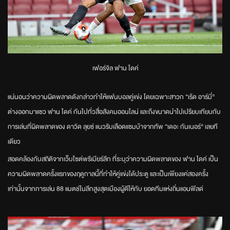
เฟอร์จิล ฟาน ไดค์
แน่นอนว่าความผิดพลาดดังกล่าวทำให้แฟนบอลคู่แข่ง โดยเฉพาะสาวก “เร้ด อาร์มี่”
ต่างออกมาแซว ฟาน ไดค์ กันไปทั่วสื่อสังคมออนไลน์ และถึงขนาดนำไปเปรียบเทียบกับ
การเล่นที่ผิดพลาดของ ดาวิด ลุยซ์ แนวรับเลือดแซมบ้าจากทัพ “เดอะ กันเนอร์” เลยที
เดียว
สอดคล้องกับสถิติจากเว็บไซต์พรีเมียร์ลีก ที่ระบุว่าความผิดพลาดของ ฟาน ไดค์ เป็น
ความผิดพลาดครั้งแรกของฤดูกาลนี้ที่ทำให้คู่แข่งได้ประตู และเป็นเพียงแค่สองครั้ง
เท่านั้นจากการเล่น 88 แมตช์ในลีกสูงสุดเมืองผู้ดีให้กับ ยอดทีมแห่งถิ่นแอนฟิลด์