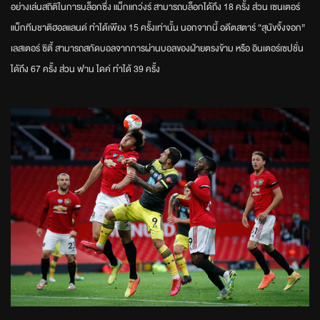
อย่างเล่นสถิติในการบล็อกซึ่ง แม็กแกว่งร์ สามารถบล็อกได้ถึง 18 ครั้ง ส่วน เซนเตอร์
แบ็กทีมชาติฮอลแลนด์ ทำได้เพียง 15 ครั้งเท่านั้น นอกจากนี้ อดีตสตาร์ “สุนัขจิ้งจอก”
เลสเตอร์ ซิตี้ สามารถสกัดบอลจากการผ่านบอลของฝ่ายตรงข้าม หรือ อินเตอร์เซปชั่น
ได้ถึง 67 ครั้ง ส่วน ฟาน ไดค์ ทำได้ 39 ครั้ง