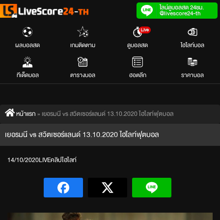
Skip
ไลน์ดูบอลสด 24ชม.
@livescore24-th
to
Live
content
ผลบอลสด
เกมติดตาม
ดูบอลสด
ไฮไลท์บอล
ทีเด็ดบอล
ตารางบอล
ฮอตลีก
ราคาบอล
หน้าแรก
»
เยอรมนี vs สวิตเซอร์แลนด์ 13.10.2020 ไฮไลท์ฟุตบอล
เยอรมนี vs สวิตเซอร์แลนด์ 13.10.2020 ไฮไลท์ฟุตบอล
14/10/2020
LIVE
คลิปไฮไลท์