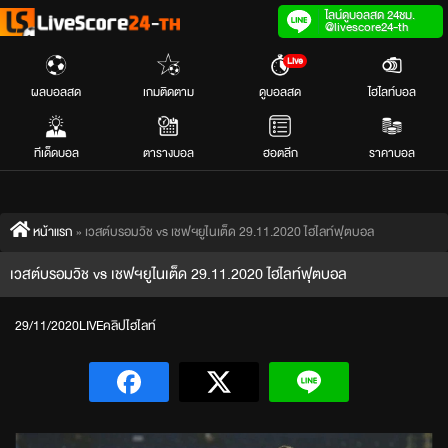
Skip
ไลน์ดูบอลสด 24ชม.
@livescore24-th
to
Live
content
ผลบอลสด
เกมติดตาม
ดูบอลสด
ไฮไลท์บอล
ทีเด็ดบอล
ตารางบอล
ฮอตลีก
ราคาบอล
หน้าแรก
»
เวสต์บรอมวิช vs เชฟฯยูไนเต็ด 29.11.2020 ไฮไลท์ฟุตบอล
เวสต์บรอมวิช vs เชฟฯยูไนเต็ด 29.11.2020 ไฮไลท์ฟุตบอล
29/11/2020
LIVE
คลิปไฮไลท์