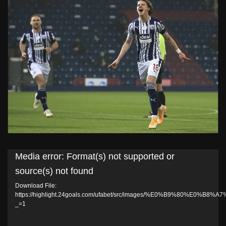
Video
Media error: Format(s) not supported or
Player
source(s) not found
Download File:
https://highlight.24goals.com/ufabet/src/images/%E0
_=1