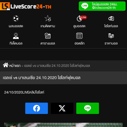
Skip
ไลน์ดูบอลสด 24ชม.
@livescore24-th
to
Live
content
ผลบอลสด
เกมติดตาม
ดูบอลสด
ไฮไลท์บอล
ทีเด็ดบอล
ตารางบอล
ฮอตลีก
ราคาบอล
หน้าแรก
»
เอลเช่ vs บาเลนเซีย 24.10.2020 ไฮไลท์ฟุตบอล
เอลเช่ vs บาเลนเซีย 24.10.2020 ไฮไลท์ฟุตบอล
24/10/2020
LIVE
คลิปไฮไลท์