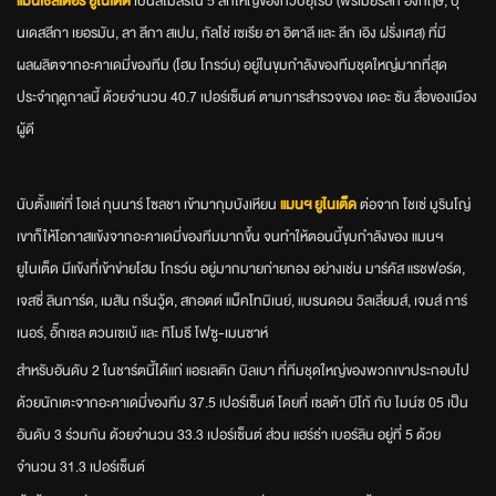
แมนเชสเตอร์ ยูไนเต็ด
เป็นสโมสรใน 5 ลีกใหญ่ของทวีปยุโรป (พรีเมียร์ลีก อังกฤษ, บุ
นเดสลีกา เยอรมัน, ลา ลีกา สเปน, กัลโช่ เซเรีย อา อิตาลี และ ลีก เอิง ฝรั่งเศส) ที่มี
ผลผลิตจากอะคาเดมี่ของทีม (โฮม โกรว์น) อยู่ในขุมกำลังของทีมชุดใหญ่มากที่สุด
ประจำฤดูกาลนี้ ด้วยจำนวน 40.7 เปอร์เซ็นต์ ตามการสำรวจของ เดอะ ซัน สื่อของเมือง
ผู้ดี
นับตั้งแต่ที่ โอเล่ กุนนาร์ โซลชา เข้ามากุมบังเหียน
แมนฯ ยูไนเต็ด
ต่อจาก โชเซ่ มูรินโญ่
เขาก็ให้โอกาสแข้งจากอะคาเดมี่ของทีมมากขึ้น จนทำให้ตอนนี้ขุมกำลังของ แมนฯ
ยูไนเต็ด มีแข้งที่เข้าข่ายโฮม โกรว์น อยู่มากมายก่ายกอง อย่างเช่น มาร์คัส แรชฟอร์ด,
เจสซี่ ลินการ์ด, เมสัน กรีนวู้ด, สกอตต์ แม็คโทมิเนย์, แบรนดอน วิลเลี่ยมส์, เจมส์ การ์
เนอร์, อั๊กเซล ตวนเซเบ้ และ ทิโมธี โฟซู-เมนซาห์
สำหรับอันดับ 2 ในชาร์ตนี้ได้แก่ แอธเลติก บิลเบา ที่ทีมชุดใหญ่ของพวกเขาประกอบไป
ด้วยนักเตะจากอะคาเดมี่ของทีม 37.5 เปอร์เซ็นต์ โดยที่ เซลต้า บีโก้ กับ ไมน์ซ 05 เป็น
อันดับ 3 ร่วมกัน ด้วยจำนวน 33.3 เปอร์เซ็นต์ ส่วน แฮร์ธ่า เบอร์ลิน อยู่ที่ 5 ด้วย
จำนวน 31.3 เปอร์เซ็นต์