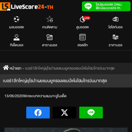
Skip
ไลน์ดูบอลสด 24ชม.
@livescore24-th
to
Live
content
ผลบอลสด
เกมติดตาม
ดูบอลสด
ไฮไลท์บอล
ทีเด็ดบอล
ตารางบอล
ฮอตลีก
ราคาบอล
หน้าแรก
»
เบอร์1ลีกใหญ่ยุโรป!เผยแมนยูครองแชมป์แข้งโฮมโกรว์นมากสุด
เบอร์1ลีกใหญ่ยุโรป!เผยแมนยูครองแชมป์แข้งโฮมโกรว์นมากสุด
13/06/2020
Writer
บทความ
แมนฯ ยูไนเต็ด