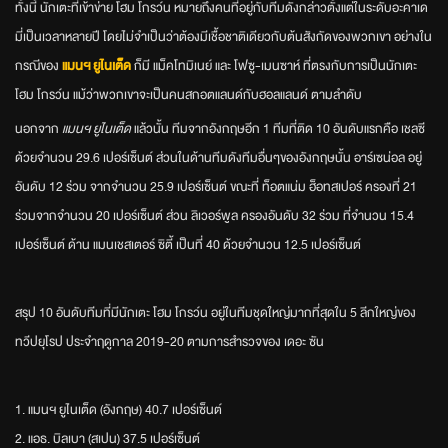
ทั้งนี้ นักเตะที่เข้าข่าย โฮม โกรว์น หมายถึงคนที่อยู่กับทีมดังกล่าวตั้งแต่ในระดับอะคาเด
มี่เป็นเวลาหลายปี โดยไม่จำเป็นว่าต้องมีเชื้อชาติเดียวกับต้นสังกัดของพวกเขา อย่างใน
กรณีของ
แมนฯ ยูไนเต็ด
ก็มี แม็คโทมิเนย์ และ โฟซู-เมนซาห์ ที่ตรงกับการเป็นนักเตะ
โฮม โกรว์น แม้ว่าพวกเขาจะเป็นคนสกอตแลนด์กับฮอลแลนด์ ตามลำดับ
นอกจาก
แมนฯ ยูไนเต็ด
แล้วนั้น ทีมจากอังกฤษอีก 1 ทีมที่ติด 10 อันดับแรกคือ เชลซี
ด้วยจำนวน 29.6 เปอร์เซ็นต์ ส่วนในด้านทีมดังทีมอื่นๆของอังกฤษนั้น อาร์เซน่อล อยู่
อันดับ 12 ร่วม จากจำนวน 25.9 เปอร์เซ็นต์ ขณะที่ ท็อตแน่ม ฮ็อทสเปอร์ ครองที่ 21
ร่วมจากจำนวน 20 เปอร์เซ็นต์ ส่วน ลิเวอร์พูล ครองอันดับ 32 ร่วม ที่จำนวน 15.4
เปอร์เซ็นต์ ด้าน แมนเชสเตอร์ ซิตี้ เป็นที่ 40 ด้วยจำนวน 12.5 เปอร์เซ็นต์
สรุป 10 อันดับทีมที่มีนักเตะ โฮม โกรว์น อยู่ในทีมชุดใหญ่มากที่สุดใน 5 ลีกใหญ่ของ
ทวีปยุโรป ประจำฤดูกาล 2019-20 ตามการสำรวจของ เดอะ ซัน
1. แมนฯ ยูไนเต็ด (อังกฤษ) 40.7 เปอร์เซ็นต์
2. แอธ. บิลเบา (สเปน) 37.5 เปอร์เซ็นต์