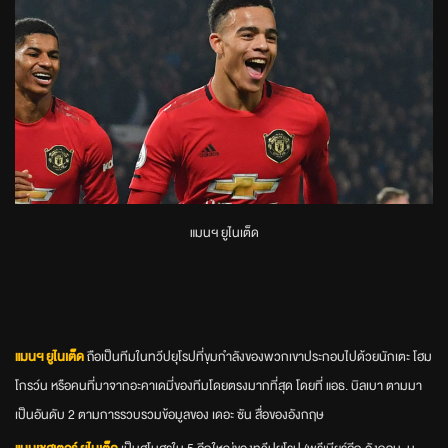
แมนฯ ยูไนเต็ด
แมนฯ ยูไนเต็ด
ถือเป็นทีมในทวีปยุโรปที่ขุมกำลังของพวกเขาประกอบไปด้วยนักเตะ โฮม
โกรว์น หรือคนที่มาจากอะคาเดมี่ของทีมโดยตรงมากที่สุด โดยที่ แอธ. บิลเบา ตามมา
เป็นอันดับ 2 ตามการรวบรวมข้อมูลของ เดอะ ซัน สื่อของอังกฤษ