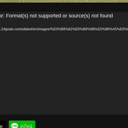
r: Format(s) not supported or source(s) not found
:
ighlight.24goals.com/ufabet/src/images/%E0%B9%82%E0%B8%
ีต
ส่งไลน์