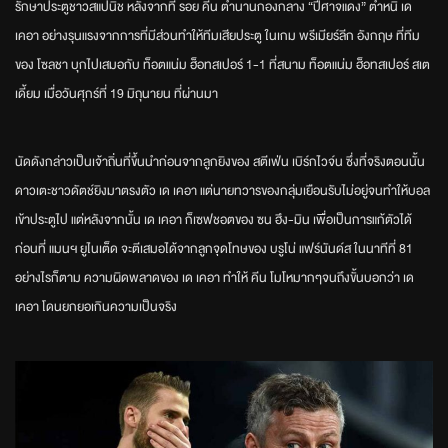
รักษาประตูชาวสแปนิช หลังจากที่ รอย คีน ตำนานกองกลาง “ปีศาจแดง” ตำหนิ เด
เคอา อย่างรุนแรงจากการที่มีส่วนทำให้ทีมเสียประตู ในเกม พรีเมียร์ลีก อังกฤษ ที่ทีม
ของ โซลชา บุกไปเสมอกับ ท็อตแน่ม ฮ็อทสเปอร์ 1-1 ที่สนาม ท็อตแน่ม ฮ็อทสเปอร์ สเต
เดี้ยม เมื่อวันศุกร์ที่ 19 มิถุนายน ที่ผ่านมา
นัดดังกล่าวเป็นเจ้าถิ่นที่ขึ้นนำก่อนจากลูกยิงของ สตีเฟ่น เบิร์กไวจ์น ซึ่งที่จริงตอนนั้น
ดาวเตะชาวดัตช์ยิงมาตรงตัว เด เคอา แต่นายทวารของกลุ่มเยือนรับไม่อยู่จนทำให้บอล
เข้าประตูไป แต่หลังจากนั้น เด เคอา ก็เซฟชอตของ ซน ฮึง-มิน เพื่อเป็นการแก้ตัวได้
ก่อนที่ แมนฯ ยูไนเต็ด จะตีเสมอได้จากลูกจุดโทษของ บรูโน่ แฟร์นันด์ส ในนาทีที่ 81
อย่างไรก็ตาม ความผิดพลาดของ เด เคอา ทำให้ คีน โมโหมากๆจนถึงขั้นบอกว่า เด
เคอา โดนยกยอเกินความเป็นจริง