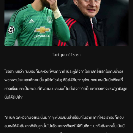
โอเล่ กุนนาร์ โซลชา
โซลชา เผยว่า “ผมเองก็ผิดหวังที่พวกเขาทำประตูได้จากโอกาสครั้งแรกในเกมนี้ของ
พวกเขาน่ะนะ และเด็กคนนั้น (เบิร์กไวจ์น) ก็ยิงได้ดีมากๆด้วย รอย เองเป็นมิดฟิลด์ที่
ยอดเยี่ยม เขาเป็นเพื่อนที่ดีของผม และผมก็ไม่มั่นใจว่าถ้าเป็นเขาแล้วเขาจะเซฟลูกยิงลูก
นั้นได้รึเปล่า”
“ดาบิด ผิดหวังกับจังหวะนั้นมากๆแต่บอลมันส่ายไปมาในอากาศ ที่จริงเราเองก็ตอบ
สนองได้ดีหลังจากที่เสียลูกนั้นไปแล้ว และเขาก็เซฟได้ดีในอีก 5 นาทีหลังจากนั้น มันมี