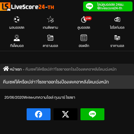
Skip
ไลน์ดูบอลสด 24ชม.
@livescore24-th
to
Live
content
ผลบอลสด
เกมติดตาม
ดูบอลสด
ไฮไลท์บอล
ทีเด็ดบอล
ตารางบอล
ฮอตลีก
ราคาบอล
หน้าแรก
»
คีนเซฟได้หรือเปล่า?โซลชาออกโรงป้องเดเคอาหลังโดนเฉ่งหนัก
คีนเซฟได้หรือเปล่า?โซลชาออกโรงป้องเดเคอาหลังโดนเฉ่งหนัก
20/06/2020
Writer
บทความ
โอเล่ กุนนาร์ โซลชา