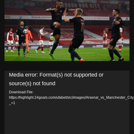
Video
Media error: Format(s) not supported or
Player
source(s) not found
Download File:
https://highlight.24goals.com/ufabet/src/images/Arsenal_v
_=1