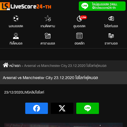
Skip
ไลน์ดูบอลสด 24ชม.
@livescore24-th
to
Live
content
ผลบอลสด
เกมติดตาม
ดูบอลสด
ไฮไลท์บอล
ทีเด็ดบอล
ตารางบอล
ฮอตลีก
ราคาบอล
หน้าแรก
»
Arsenal vs Manchester City 23.12.2020 ไฮไลท์ฟุตบอล
Arsenal vs Manchester City 23.12.2020 ไฮไลท์ฟุตบอล
23/12/2020
LIVE
คลิปไฮไลท์