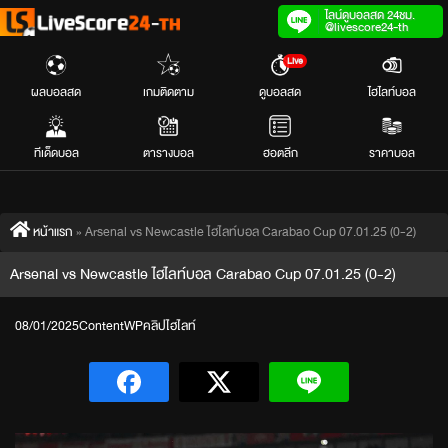
Skip
ไลน์ดูบอลสด 24ชม.
@livescore24-th
to
Live
content
ผลบอลสด
เกมติดตาม
ดูบอลสด
ไฮไลท์บอล
ทีเด็ดบอล
ตารางบอล
ฮอตลีก
ราคาบอล
หน้าแรก
»
Arsenal vs Newcastle ไฮไลท์บอล Carabao Cup 07.01.25 (0-2)
Arsenal vs Newcastle ไฮไลท์บอล Carabao Cup 07.01.25 (0-2)
08/01/2025
ContentWP
คลิปไฮไลท์