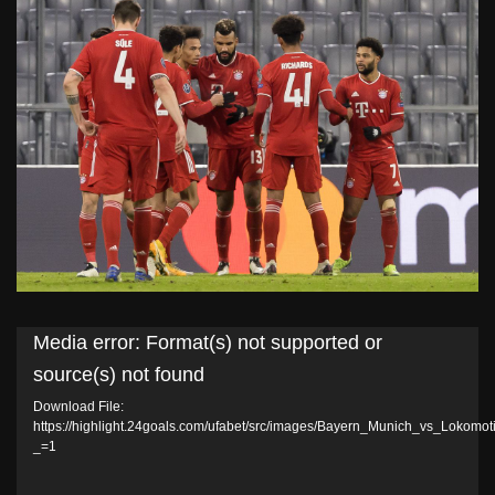
Video
Media error: Format(s) not supported or
Player
source(s) not found
Download File:
https://highlight.24goals.com/ufabet/src/images/Bayern_M
_=1