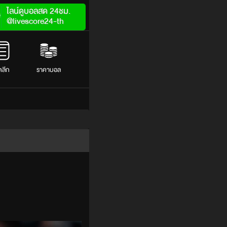
ไลน์ดูบอลสด 24ชม.
@livescore24-th
ลีก
ราคาบอล