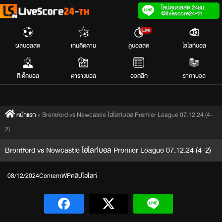
Skip
ไลน์ดูบอลสด 24ชม.
@livescore24-th
to
Live
content
ผลบอลสด
เกมติดตาม
ดูบอลสด
ไฮไลท์บอล
ทีเด็ดบอล
ตารางบอล
ฮอตลีก
ราคาบอล
หน้าแรก
»
Brentford vs Newcastle ไฮไลท์บอล Premier League 07.12.24 (4-
2)
Brentford vs Newcastle ไฮไลท์บอล Premier League 07.12.24 (4-2)
08/12/2024
ContentWP
คลิปไฮไลท์