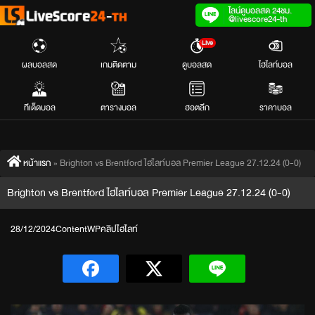
Skip
ไลน์ดูบอลสด 24ชม.
@livescore24-th
to
Live
content
ผลบอลสด
เกมติดตาม
ดูบอลสด
ไฮไลท์บอล
ทีเด็ดบอล
ตารางบอล
ฮอตลีก
ราคาบอล
หน้าแรก
»
Brighton vs Brentford ไฮไลท์บอล Premier League 27.12.24 (0-0)
Brighton vs Brentford ไฮไลท์บอล Premier League 27.12.24 (0-0)
28/12/2024
ContentWP
คลิปไฮไลท์