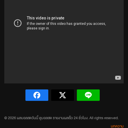
© 2026 ผลบอลสดวันนี้ ดูบอลสด รายงานผลเร็ว 24 ชั่วโมง. All rights reserved.
บทความ