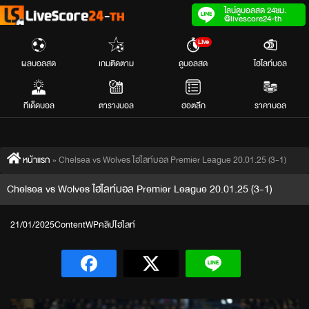
Skip
ไลน์ดูบอลสด 24ชม.
@livescore24-th
to
Live
content
ผลบอลสด
เกมติดตาม
ดูบอลสด
ไฮไลท์บอล
ทีเด็ดบอล
ตารางบอล
ฮอตลีก
ราคาบอล
หน้าแรก
»
Chelsea vs Wolves ไฮไลท์บอล Premier League 20.01.25 (3-1)
Chelsea vs Wolves ไฮไลท์บอล Premier League 20.01.25 (3-1)
21/01/2025
ContentWP
คลิปไฮไลท์