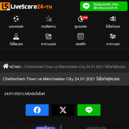
Skip
ไลน์ดูบอลสด 24ชม.
@livescore24-th
to
Live
content
ผลบอลสด
เกมติดตาม
ดูบอลสด
ไฮไลท์บอล
ทีเด็ดบอล
ตารางบอล
ฮอตลีก
ราคาบอล
หน้าแรก
»
Cheltenham Town vs Manchester City 24.01.2021 ไฮไลท์ฟุตบอล
Cheltenham Town vs Manchester City 24.01.2021 ไฮไลท์ฟุตบอล
24/01/2021
LIVE
คลิปไฮไลท์