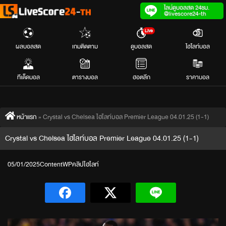
Skip
ไลน์ดูบอลสด 24ชม.
@livescore24-th
to
Live
content
ผลบอลสด
เกมติดตาม
ดูบอลสด
ไฮไลท์บอล
ทีเด็ดบอล
ตารางบอล
ฮอตลีก
ราคาบอล
หน้าแรก
»
Crystal vs Chelsea ไฮไลท์บอล Premier League 04.01.25 (1-1)
Crystal vs Chelsea ไฮไลท์บอล Premier League 04.01.25 (1-1)
05/01/2025
ContentWP
คลิปไฮไลท์