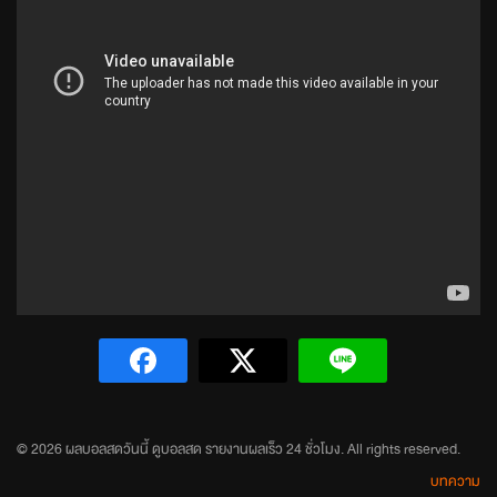
© 2026 ผลบอลสดวันนี้ ดูบอลสด รายงานผลเร็ว 24 ชั่วโมง. All rights reserved.
บทความ