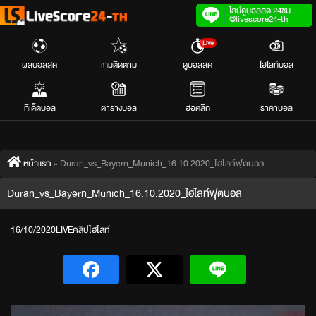
Skip
ไลน์ดูบอลสด 24ชม.
@livescore24-th
to
Live
content
ผลบอลสด
เกมติดตาม
ดูบอลสด
ไฮไลท์บอล
ทีเด็ดบอล
ตารางบอล
ฮอตลีก
ราคาบอล
หน้าแรก
»
Duran_vs_Bayern_Munich_16.10.2020_ไฮไลท์ฟุตบอล
Duran_vs_Bayern_Munich_16.10.2020_ไฮไลท์ฟุตบอล
16/10/2020
LIVE
คลิปไฮไลท์