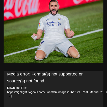
Video
Media error: Format(s) not supported or
Player
source(s) not found
Download File:
https://highlight.24goals.com/ufabet/src/images/Eibar_vs
_=1