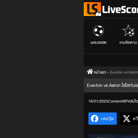
Skip
to
content
ผลบอลสด
เกมติดตาม
หน้าแรก
»
Everton vs Aston
Everton vs Aston ไฮไลท์บ
16/01/2025
ContentWP
คลิปไฮ
เฟสบุ๊ค
ทว