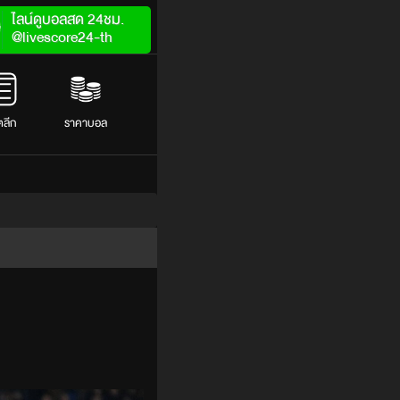
ไลน์ดูบอลสด 24ชม.
@livescore24-th
ลีก
ราคาบอล