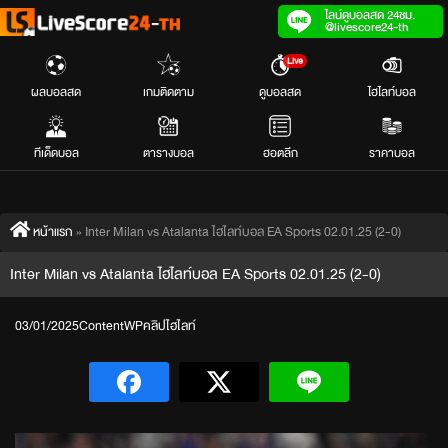
Skip
ไลน์ดูบอลสด 24ชม.
@livescore24-th
to
Live
content
ผลบอลสด
เกมติดตาม
ดูบอลสด
ไฮไลท์บอล
ทีเด็ดบอล
ตารางบอล
ฮอตลีก
ราคาบอล
หน้าแรก
»
Inter Milan vs Atalanta ไฮไลท์บอล EA Sports 02.01.25 (2-0)
Inter Milan vs Atalanta ไฮไลท์บอล EA Sports 02.01.25 (2-0)
03/01/2025
ContentWP
คลิปไฮไลท์