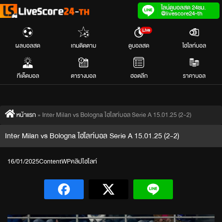
Skip
ไลน์ดูบอลสด 24ชม.
@livescore24-th
to
Live
content
ผลบอลสด
เกมติดตาม
ดูบอลสด
ไฮไลท์บอล
ทีเด็ดบอล
ตารางบอล
ฮอตลีก
ราคาบอล
หน้าแรก
»
Inter Milan vs Bologna ไฮไลท์บอล Serie A 15.01.25 (2-2)
Inter Milan vs Bologna ไฮไลท์บอล Serie A 15.01.25 (2-2)
16/01/2025
ContentWP
คลิปไฮไลท์