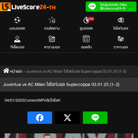
Skip
ไลน์ดูบอลสด 24ชม.
@livescore24-th
to
Live
content
ผลบอลสด
เกมติดตาม
ดูบอลสด
ไฮไลท์บอล
ทีเด็ดบอล
ตารางบอล
ฮอตลีก
ราคาบอล
หน้าแรก
»
Juventus vs AC Milan ไฮไลท์บอล Supercoppa 03.01.25 (1-2)
Juventus vs AC Milan ไฮไลท์บอล Supercoppa 03.01.25 (1-2)
04/01/2025
ContentWP
คลิปไฮไลท์