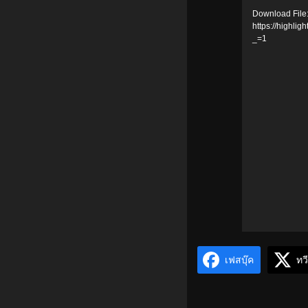
Player
Download File
https://hig
_=1
เฟสบุ๊ค
ทว