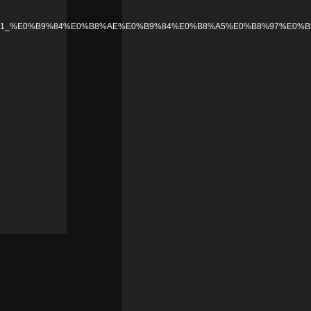
er_United_25.04.2021_%E0%B9%84%E0%B8%AE%E0%B9%84%E0%B8%A5%E0%