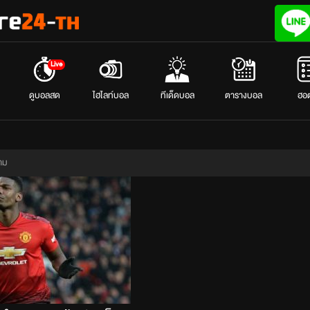
Live
ดูบอลสด
ไฮไลท์บอล
ทีเด็ดบอล
ตารางบอล
ฮอต
าม