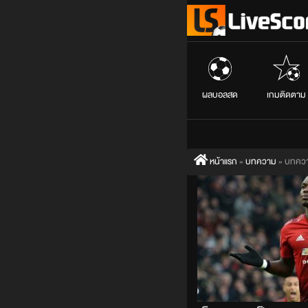
Skip
to
content
ผลบอลสด
เกมติดตาม
หน้าแรก
»
บทความ
»
บทคว