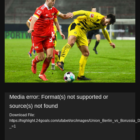
Video
Media error: Format(s) not supported or
Player
source(s) not found
Download File:
https://highlight.24goals.com/ufabet/src/images/Union_Ber
_=1