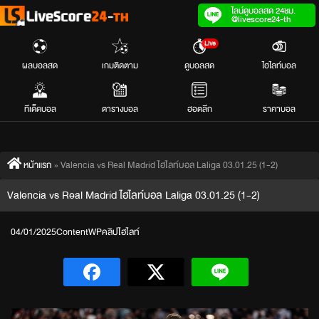
Skip
ไลน์ดูบอลสด 24ชม.
@livescore24-th
to
Live
content
ผลบอลสด
เกมติดตาม
ดูบอลสด
ไฮไลท์บอล
ทีเด็ดบอล
ตารางบอล
ฮอตลีก
ราคาบอล
หน้าแรก
»
Valencia vs Real Madrid ไฮไลท์บอล Laliga 03.01.25 (1-2)
Valencia vs Real Madrid ไฮไลท์บอล Laliga 03.01.25 (1-2)
04/01/2025
ContentWP
คลิปไฮไลท์