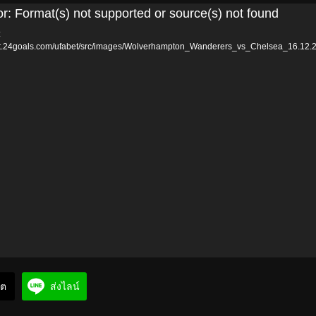
r: Format(s) not supported or source(s) not found
:
hlight.24goals.com/ufabet/src/images/Wolverhampton_Wanderers
ีต
ส่งไลน์