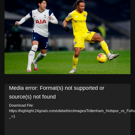
Video
Media error: Format(s) not supported or
Player
source(s) not found
Download File:
https://highlight.24goals.com/ufabet/src/images/Tottenha
_=1