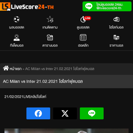
Skip
ไลน์ดูบอลสด 24ชม.
@livescore24-th
to
Live
content
ผลบอลสด
เกมติดตาม
ดูบอลสด
ไฮไลท์บอล
ทีเด็ดบอล
ตารางบอล
ฮอตลีก
ราคาบอล
หน้าแรก
»
AC Milan vs Inter 21.02.2021 ไฮไลท์ฟุตบอล
AC Milan vs Inter 21.02.2021 ไฮไลท์ฟุตบอล
21/02/2021
LIVE
คลิปไฮไลท์